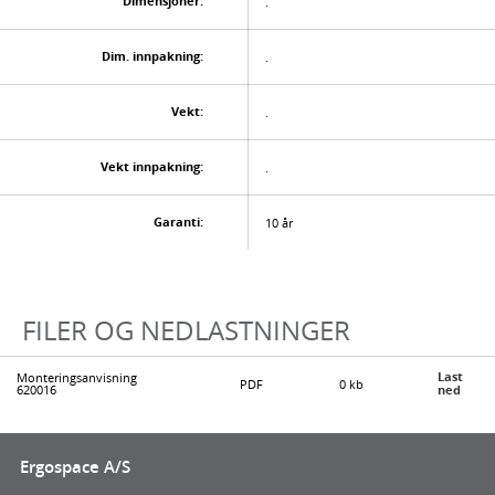
Dimensjoner:
.
Dim. innpakning:
.
Vekt:
.
Vekt innpakning:
.
Garanti:
10 år
FILER OG NEDLASTNINGER
Last
Monteringsanvisning
PDF
0 kb
620016
ned
Ergospace A/S