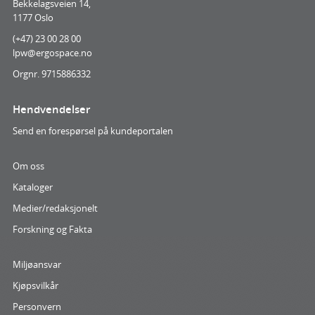
Bekkelagsveien 14,
1177 Oslo
(+47) 23 00 28 00
lpw@ergospace.no
Orgnr. 9715886332
Hendvendelser
Send en forespørsel på kundeportalen
Om oss
Kataloger
Medier/redaksjonelt
Forskning og Fakta
Miljøansvar
Kjøpsvilkår
Personvern