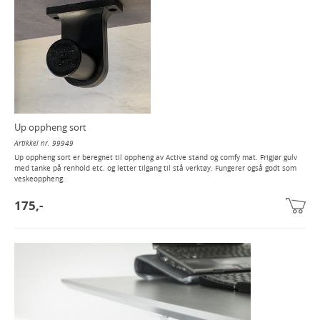
Up oppheng sort
Artikkel nr. 99949
Up oppheng sort er beregnet til oppheng av Active stand og comfy mat. Frigjør gulv
med tanke på renhold etc. og letter tilgang til stå verktøy. Fungerer også godt som
veskeoppheng.
175,-