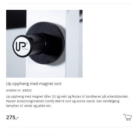
Up oppheng med magnet sort
Artikkel nr. 99952
Up oppheng med magnet tåler 25 kg.vekt og festes til bordbenet på arbeidsbordet.
Passer avlastningsmatten Comfy 99916 sort og Active stand. Kan selvfølgelig
benyttes til veske og jakke etc.
275,-