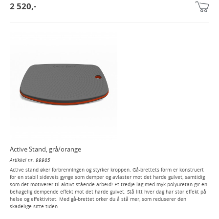
2 520,-
Active Stand, grå/orange
Artikkel nr. 99985
Active stand øker forbrenningen og styrker kroppen. Gå-brettets form er konstruert
for en stabil sideveis gynge som demper og avlaster mot det harde gulvet, samtidig
som det motiverer til aktivt stående arbeid! Et tredje lag med myk polyuretan gir en
behagelig dempende effekt mot det harde gulvet. Stå litt hver dag har stor effekt på
helse og effektivitet. Med gå-brettet orker du å stå mer, som reduserer den
skadelige sitte tiden.