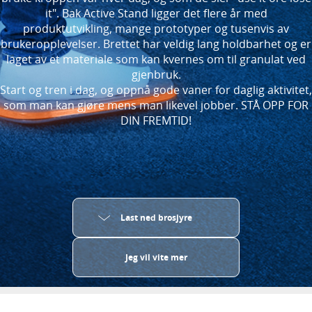
deg
it". Bak Active Stand ligger det flere år med
produktutvikling, mange prototyper og tusenvis av
brukeropplevelser. Brettet har veldig lang holdbarhet og er
laget av et materiale som kan kvernes om til granulat ved
gjenbruk.
Start og tren i dag, og oppnå gode vaner for daglig aktivitet,
som man kan gjøre mens man likevel jobber. STÅ OPP FOR
DIN FREMTID!
Last ned brosjyre
Jeg vil vite mer