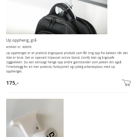
Up oppheng, grå
Artikkel nr. 99950
Up opphenget er et praktisk Ergospace produkt som får ting opp fra bakken når det
ikke er bruk. Det er spesielt tilpasset Active Stand, Comfy Mat og Ergosafe
ryggsekken. Du kan selvsagt henge opp andre gjenstander som jakken din også.
Tilrettelegg for en mer praktisk, funksjonell og ryddig arbeidsplass med Up
opphenget.
175,-