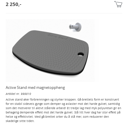
2 250,-
Active Stand med magnetoppheng
Artikkel nr. 999810
Active stand øker forbrenningen og styrker kroppen. Gå-brettets form er konstruert
for en stabil sideveis gynge som demper og avlaster mot det harde gulvet, samtidig
som det motiverer til aktivt stående arbeid! Et tredje lag med myk polyuretan gir en
behagelig dempende effekt mot det harde gulvet. Stå litt hver dag har stor effekt på
helse og effektivitet. Med gå-brettet orker du å stå mer, som reduserer den
skadelige sitte tiden.