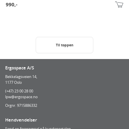
990,-
Til toppen
Ergospace A/S
Bekkelagsveien 14,
1177 Oslo
(+47) 23 00 28 00
lpw@ergospace.no
Orgnr. 9715886332
Hendvendelser
Send en forespørsel på kundeportalen