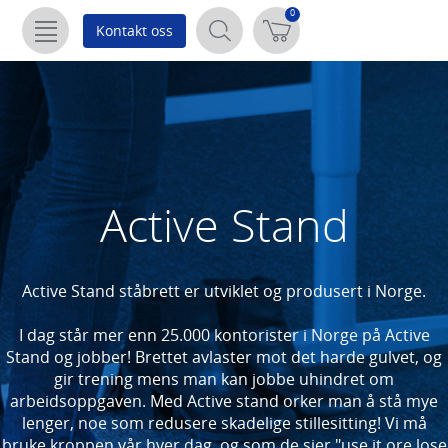
NAVIGASJON
0
Kontakt oss
Hjem
Produkter
Informasjon
Active Stand
Kontorergonomi
MIN
KONO
Active Stand ståbrett er utviklet og produsert i Norge.
I dag står mer enn 25.000 kontorister i Norge på Active
Logg
Stand og jobber! Brettet avlaster mot det harde gulvet, og
gir trening mens man kan jobbe uhindret om
inn
Registrer
arbeidsoppgaven. Med Active stand orker man å stå mye
lenger, noe som redusere skadelige stillesitting! Vi må
bruke kroppen vår hver dag, og som de sier "use it ore lose