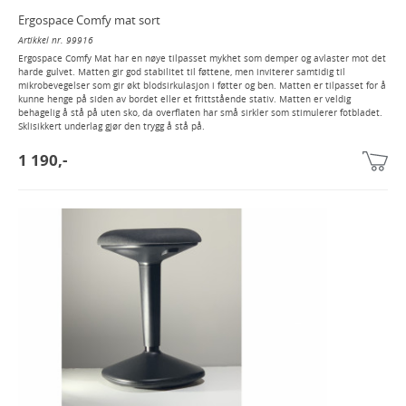
Ergospace Comfy mat sort
Artikkel nr. 99916
Ergospace Comfy Mat har en nøye tilpasset mykhet som demper og avlaster mot det
harde gulvet. Matten gir god stabilitet til føttene, men inviterer samtidig til
mikrobevegelser som gir økt blodsirkulasjon i føtter og ben. Matten er tilpasset for å
kunne henge på siden av bordet eller et frittstående stativ. Matten er veldig
behagelig å stå på uten sko, da overflaten har små sirkler som stimulerer fotbladet.
Sklisikkert underlag gjør den trygg å stå på.
1 190,-