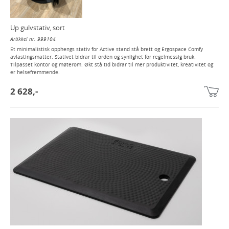
Up gulvstativ, sort
Artikkel nr. 999104
Et minimalistisk opphengs stativ for Active stand stå brett og Ergospace Comfy
avlastingsmatter. Stativet bidrar til orden og synlighet for regelmessig bruk.
Tilpasset kontor og møterom. Økt stå tid bidrar til mer produktivitet, kreativitet og
er helsefremmende.
2 628,-