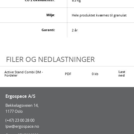
9,5 kg
Miljø:
Hele produktet kværnes til granulat
Garanti:
2 år
FILER OG NEDLASTNINGER
Last
Active Stand Combi DM -
PDF
0 kb
Fordeler
ned
Ergospace A/S
Bekkelagsveien 14,
1177 Oslo
(+47) 23 00 28 00
lpw@ergospace.no