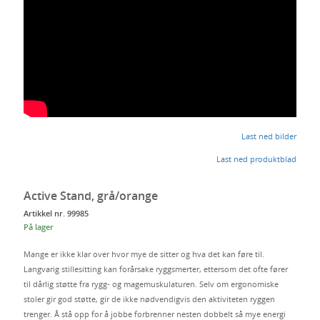
Last ned bilder
Last ned produktblad
Active Stand, grå/orange
Artikkel nr. 99985
På lager
Mange er ikke klar over hvor mye de sitter og hva det kan føre til.
Langvarig stillesitting kan forårsake ryggsmerter, ettersom det ofte fører
til dårlig støtte fra rygg- og magemuskulaturen. Selv om ergonomiske
stoler gir god støtte, gir de ikke nødvendigvis den aktiviteten ryggen
trenger. Å stå opp for å jobbe forbrenner nesten dobbelt så mye energi