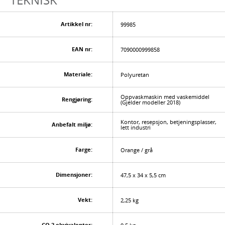
Artikkel nr:
99985
EAN nr:
7090000999858
Materiale:
Polyuretan
Oppvaskmaskin med vaskemiddel
Rengjøring:
(Gjelder modeller 2018)
Kontor, resepsjon, betjeningsplasser,
Anbefalt miljø:
lett industri
Farge:
Orange / grå
Dimensjoner:
47,5 x 34 x 5,5 cm
Vekt:
2,25 kg
CO 2 ekvivalenter: