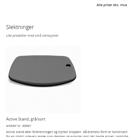
Alle priser eks. mva
Slektninger
Like produkter med små variasjoner
Active Stand, grå/sort
Artikkel nr. 99981
Active stand øker forbrenningen og styrker kroppen. Gå-brettets form er konstruert
for en stabil sideveis gynge som demper og avlaster mot det harde gulvet, samtidig