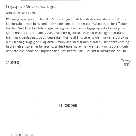
Ergospace Movi Sit sort/grå
Artikkel nr. B1112207
Få daglig trening med Movi Sit! Denne elegante stolen gir deg muligheten til å sitte
komfortabelt med bena under deg, noe som skaper en optimal posisjon for effektiv
trening. Ved å bruke stolen regelmessig, kan du gradvis bygge opp styrke i rygg- og
kjernemuskulaturen, samt avlaste skuldre og nakke. Movi Sit er designet for både
hjem og arbeidsplass, og gir deg enkel tilgang til å justere høyden for variert bruk og
aktiv trening. Daglig bruk og aktiv sitteøvelse med stolen bidrar til økt effektivitet og
bedre helse. Stolen er behagelig, stillegående, og av høy kvalitet. Movi Sit ble tildelt
den internasjonale designprisen Red Dot Award i 2023 for sitt fremragende design.
2 890,-
Til toppen
TEKNISK