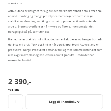
som å sitte.
Active Stand er designet for å gjøre det mer komfortabelt å stå. Etter flere
år med utvikling og mange prototyper, har vi laget et brett som gir
stabilitet og demping, samtidig som det oppmuntrer til aktiv stående
arbeid. Brettets overflate er nå mykere og flatere, noe som gjør det
behagelig å stå på, selv uten sko.
Brettet har et praktisk hull slik at det kan enkelt bæres og henges bort når
det ikke er i bruk. Tenk også miljø når dere kjøper brett! Active stand er
produsert i Norge. Produktet består av tre lag med samme materialet som
ikke avgir mikroplast og kan kvernes om til granulat. Produktet har
mange års levetid.
2 390,-
Veil. pris
Legg til i handlekurv