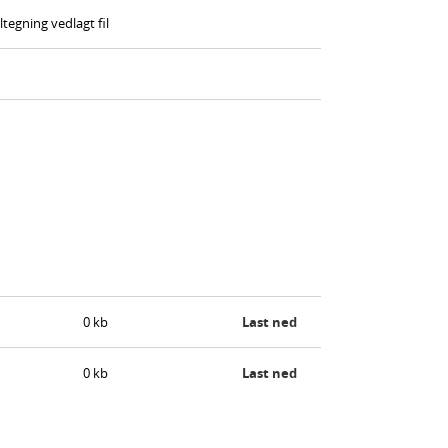
tegning vedlagt fil
0 kb
Last ned
0 kb
Last ned