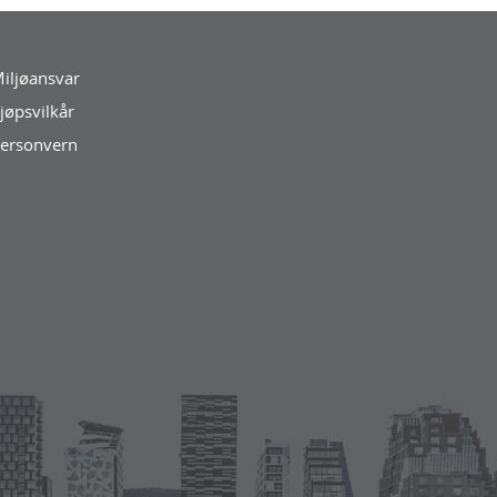
iljøansvar
jøpsvilkår
ersonvern