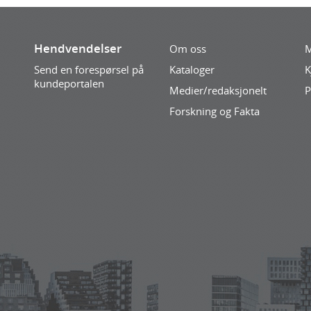
Hendvendelser
Om oss
M
Send en forespørsel på
Kataloger
K
kundeportalen
Medier/redaksjonelt
P
Forskning og Fakta