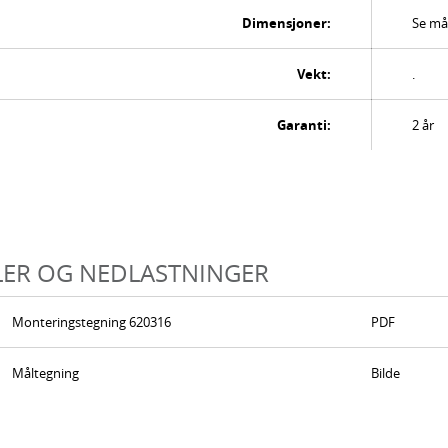
Dimensjoner:
Se mål
Vekt:
.
Garanti:
2 år
LER OG NEDLASTNINGER
Monteringstegning 620316
PDF
Måltegning
Bilde