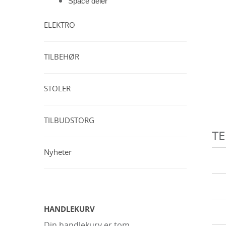
Space deler
ELEKTRO
TILBEHØR
STOLER
TILBUDSTORG
TE
Nyheter
HANDLEKURV
Din handlekurv er tom.