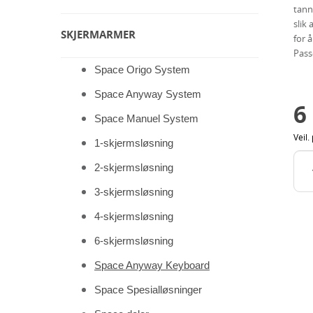
deg
tann
slik
SKJERMARMER
for 
Pass
Space Origo System
Space Anyway System
6
Space Manuel System
Veil. 
1-skjermsløsning
2-skjermsløsning
3-skjermsløsning
4-skjermsløsning
6-skjermsløsning
Space Anyway Keyboard
Space Spesialløsninger