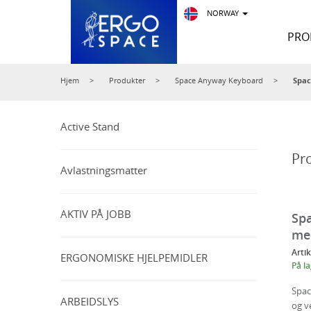
NAVIGASJON
NORWAY
PRO
Hjem
Produkter
Hjem
Produkter
Space Anyway Keyboard
Spac
Informasjon
Active Stand
Pr
Kontorergonomi
Avlastningsmatter
MIN
KONO
AKTIV PÅ JOBB
Spa
med
Logg
Arti
ERGONOMISKE HJELPEMIDLER
På l
inn
Registrer
Spac
ARBEIDSLYS
og v